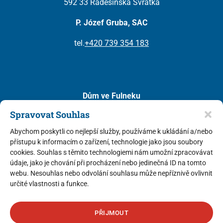
592 33 Radešínská Svratka
P. Józef Gruba, SAC
tel.
+420 739 354 183
Dům ve Fulneku
(diecéze ostravsko – opavská)
Spravovat Souhlas
Kostelní 111
Abychom poskytli co nejlepší služby, používáme k ukládání a/nebo
742 45 Fulnek
přístupu k informacím o zařízení, technologie jako jsou soubory
cookies. Souhlas s těmito technologiemi nám umožní zpracovávat
P. Mariusz Leszko, SAC
(představený v ČR)
údaje, jako je chování při procházení nebo jedinečná ID na tomto
P. Tomasz Kazański, SAC
webu. Nesouhlas nebo odvolání souhlasu může nepříznivě ovlivnit
určité vlastnosti a funkce.
tel.
+420 733 741 850
PŘIJMOUT
© 2026 Pallotini. Všechna práva vyhrazena.
Zásady cookies
,