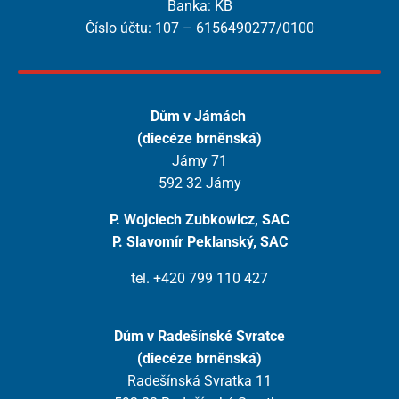
Banka: KB
Číslo účtu: 107 – 6156490277/0100
Dům v Jámách
(diecéze brněnská)
Jámy 71
592 32 Jámy
P. Wojciech Zubkowicz, SAC
P. Slavomír Peklanský, SAC
tel. +420 799 110 427
Dům v Radešínské Svratce
(diecéze brněnská)
Radešínská Svratka 11