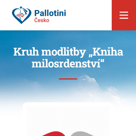
Kruh modlitby „Kniha
milosrdenství“
O nás
Události