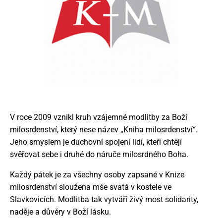
Novinky
Povolání
Články
Galerie
V roce 2009 vznikl kruh vzájemné modlitby za Boží
milosrdenství, který nese název „Kniha milosrdenství“.
Jeho smyslem je duchovní spojení lidí, kteří chtějí
svěřovat sebe i druhé do náruče milosrdného Boha.
+420 733 741 850
Každý pátek je za všechny osoby zapsané v Knize
predstaveny@pallotini.cz
milosrdenství sloužena mše svatá v kostele ve
Slavkovicích. Modlitba tak vytváří živý most solidarity,
naděje a důvěry v Boží lásku.