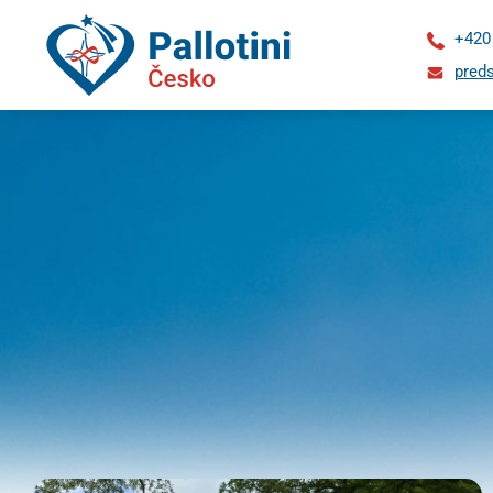
+420
preds
O
nás