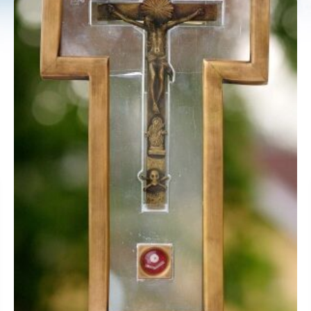
+420 733 741 850
predstaveny@pallotini.cz