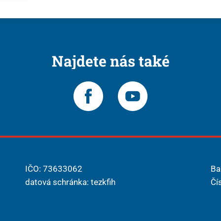
Najdete nás také
IČO: 73633062
Ba
datová schránka: tezkfih
Čí