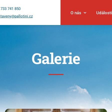
 733 741 850
O nás
Události
taveny@pallotini.cz
Galerie
Události
Novinky
Povolání
Články