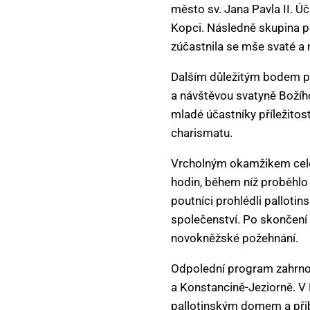
město sv. Jana Pavla II. Ú
Kopci. Následně skupina po
zúčastnila se mše svaté a 
Dalším důležitým bodem p
a návštěvou svatyně Božího 
mladé účastníky příležitos
charismatu.
Vrcholným okamžikem celé 
hodin, během níž proběhlo
poutníci prohlédli palloti
společenství. Po skončení 
novokněžské požehnání.
Odpolední program zahrno
a Konstancině-Jeziorně. V 
pallotinským domem a přibl