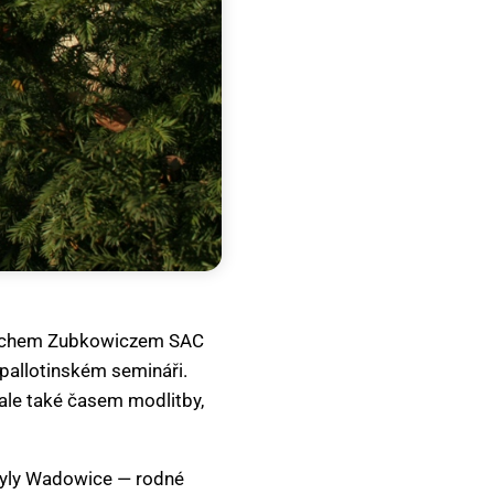
ciechem Zubkowiczem SAC
 pallotinském semináři.
 ale také časem modlitby,
 byly Wadowice — rodné