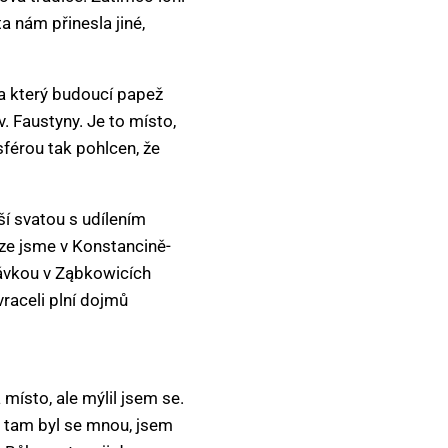
a nám přinesla jiné,
na který budoucí papež
. Faustyny. Je to místo,
férou tak pohlcen, že
í svatou s udílením
ze jsme v Konstancině-
stávkou v Ząbkowicích
vraceli plní dojmů
 místo, ale mýlil jsem se.
 tam byl se mnou, jsem