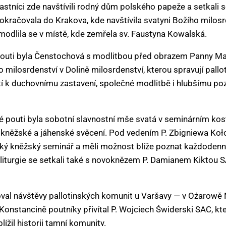
častníci zde navštívili rodný dům polského papeže a setkali 
kračovala do Krakova, kde navštívila svatyni Božího milosr
modlila se v místě, kde zemřela sv. Faustyna Kowalská.
outi byla Čenstochová s modlitbou před obrazem Panny Ma
milosrdenství v Dolině milosrdenství, kterou spravují pallot
tí k duchovnímu zastavení, společné modlitbě i hlubšímu po
pouti byla sobotní slavnostní mše svatá v seminárním kost
 kněžské a jáhenské svěcení. Pod vedením P. Zbigniewa Koło
nský kněžský seminář a měli možnost blíže poznat každodenní
liturgie se setkali také s novoknězem P. Damianem Kiktou SA
val návštěvy pallotinských komunit u Varšavy — v Ożarow
Konstancině poutníky přivítal P. Wojciech Świderski SAC, kt
ížil historii tamní komunity.