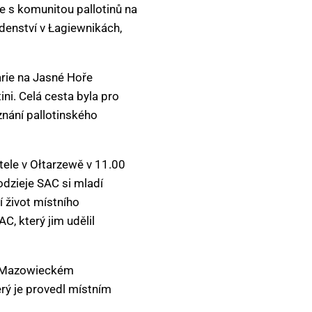
se s komunitou pallotinů na
denství v Łagiewnikách,
rie na Jasné Hoře
ini. Celá cesta byla pro
znání pallotinského
ele v Ołtarzewě v 11.00
dzieje SAC si mladí
 život místního
C, který jim udělil
ě Mazowieckém
erý je provedl místním