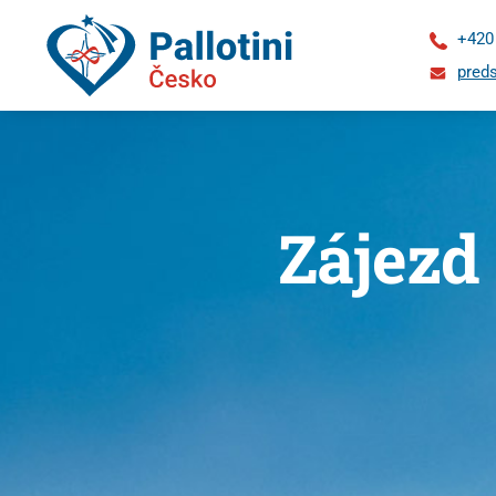
+420
preds
Zájezd
O
nás