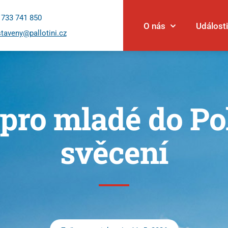
 733 741 850
O nás
Události
taveny@pallotini.cz
 pro mladé do Po
svěcení
Události
Novinky
Povolání
Články