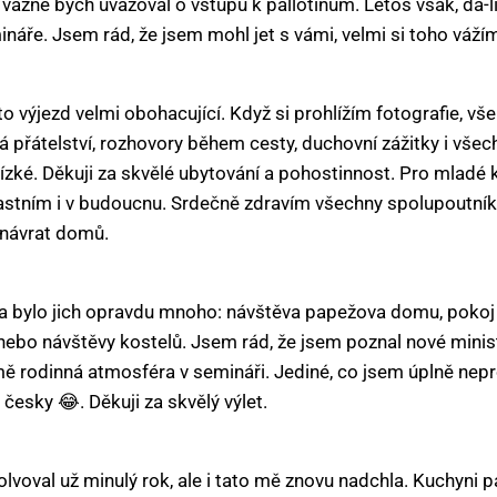
, vážně bych uvažoval o vstupu k pallotinům. Letos však, dá-l
áře. Jsem rád, že jsem mohl jet s vámi, velmi si toho vážím
to výjezd velmi obohacující. Když si prohlížím fotografie, vš
vá přátelství, rozhovory během cesty, duchovní zážitky i vše
zké. Děkuji za skvělé ubytování a pohostinnost. Pro mladé kl
astním i v budoucnu. Srdečně zdravím všechny spolupoutní
ý návrat domů.
 a bylo jich opravdu mnoho: návštěva papežova domu, pokoj 
 nebo návštěvy kostelů. Jsem rád, že jsem poznal nové minis
ě rodinná atmosféra v semináři. Jediné, co jsem úplně nepro
 česky 😂. Děkuji za skvělý výlet.
oval už minulý rok, ale i tato mě znovu nadchla. Kuchyni pat