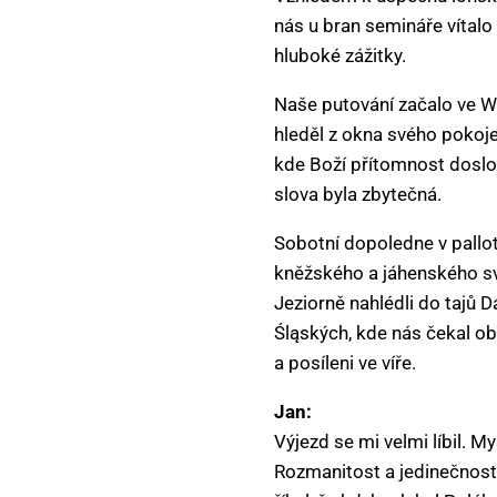
nás u bran semináře vítalo
hluboké zážitky.
Naše putování začalo ve W
hleděl z okna svého pokoje
kde Boží přítomnost doslov
slova byla zbytečná.
Sobotní dopoledne v pallo
kněžského a jáhenského sv
Jeziorně nahlédli do tajů 
Śląských, kde nás čekal obě
a posíleni ve víře.
Jan:
Výjezd se mi velmi líbil. M
Rozmanitost a jedinečnost