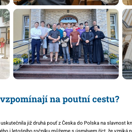
 vzpomínají na poutní cestu?
uskutečnila již druhá pouť z Česka do Polska na slavnost k
ho i letošního ročníku můžeme s úsměvem říct, že vzniká no