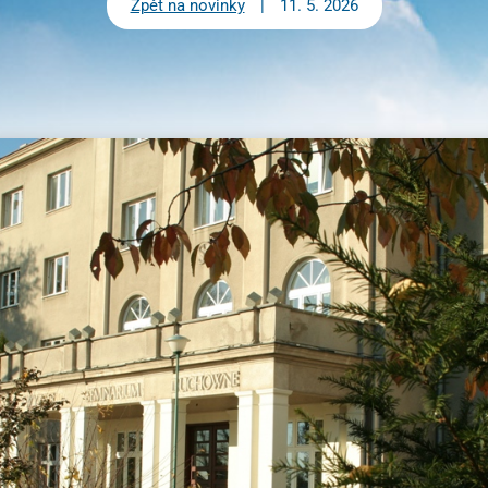
Zpět na novinky
+420 733 741 850
|
11. 5. 2026
predstaveny@pallotini.cz