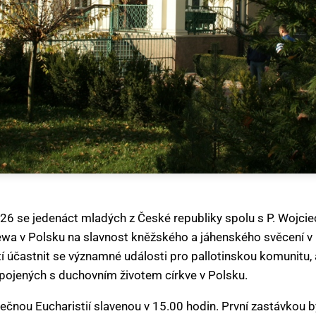
026 se jedenáct mladých z České republiky spolu s P. Woj
ewa v Polsku na slavnost kněžského a jáhenského svěcení v
stí účastnit se významné události pro pallotinskou komunitu,
spojených s duchovním životem církve v Polsku.
ečnou Eucharistií slavenou v 15.00 hodin. První zastávkou