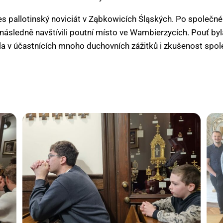
es pallotinský noviciát v Ząbkowicích Śląských. Po společné
 a následně navštívili poutní místo ve Wambierzycích. Pouť 
la v účastnících mnoho duchovních zážitků i zkušenost spol