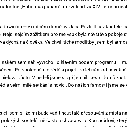
 radostné „Habemus papam“ po zvolení Lva XIV., letošní cest
adowicích — v rodném domě sv. Jana Pavla II. a v kostele, 
. Nejsilnějším zážitkem pro mě však byla návštěva pokoje sv
a dýchá na člověka. Ve chvíli tiché modlitby jsem byl atmos
tinském semináři vyvrcholilo hlavním bodem programu — mš
ěcení. Po společném obědě a přijetí požehnání od novokně
Danielova půstu. V neděli jsme si zpříjemnili cestu domů za
d a velmi milé setkání s novici. Do našich farností jsme se 
yslel jsem si, že mi bude vadit neustálé přesouvání z místa na
 polských kostelů mě často uchvacovala. Kamarádovi, který