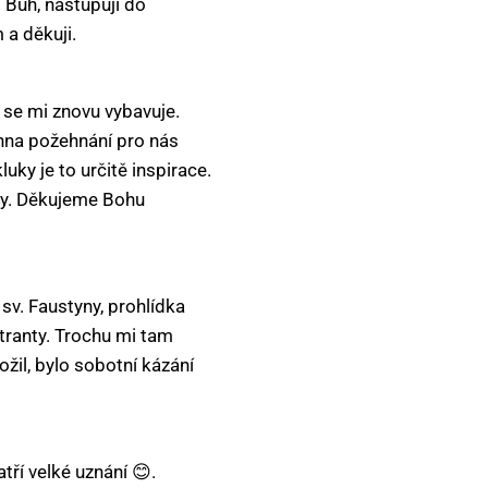
i Bůh, nastupuji do
 a děkuji.
e se mi znovu vybavuje.
chna požehnání pro nás
uky je to určitě inspirace.
ky. Děkujeme Bohu
sv. Faustyny, prohlídka
tranty. Trochu mi tam
žil, bylo sobotní kázání
ří velké uznání 😊.