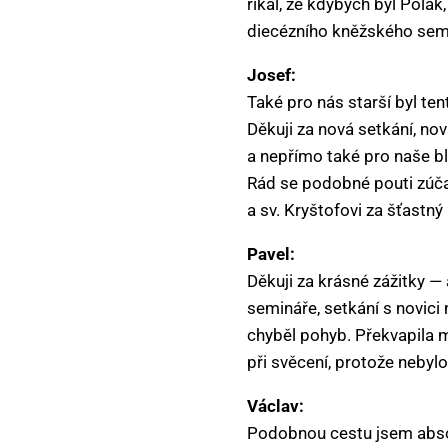
říkal, že kdybych byl Polák
diecézního kněžského semin
Josef:
Také pro nás starší byl ten
Děkuji za nová setkání, no
a nepřímo také pro naše blí
Rád se podobné pouti zúč
a sv. Kryštofovi za šťastn
Pavel:
Děkuji za krásné zážitky —
semináře, setkání s novici
chyběl pohyb. Překvapila m
při svěcení, protože nebylo
Václav:
Podobnou cestu jsem absolv