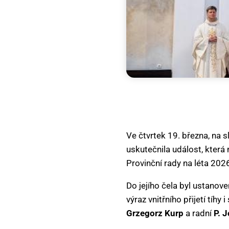
Ve čtvrtek 19. března, na 
uskutečnila událost, která 
Provinční rady na léta 20
Do jejího čela byl ustanov
výraz vnitřního přijetí tíh
Grzegorz Kurp
a radní
P. 