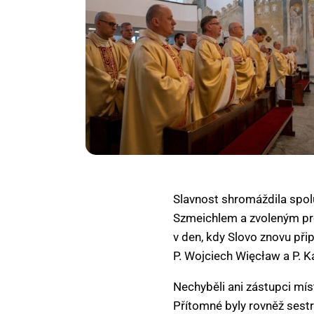
Slavnost shromáždila spol
Szmeichlem a zvoleným pro
v den, kdy Slovo znovu při
P. Wojciech Więcław a P. K
Nechyběli ani zástupci mís
Přítomné byly rovněž sestry