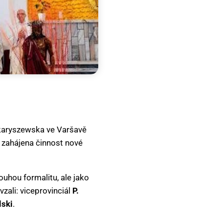
 Skaryszewska ve Varšavě
a zahájena činnost nové
 pouhou formalitu, ale jako
vzali: viceprovinciál
P.
lski
.