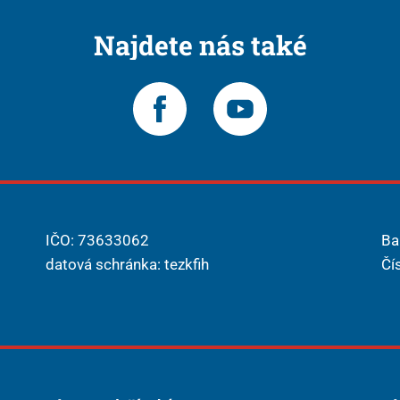
Najdete nás také
IČO: 73633062
Ba
datová schránka: tezkfih
Čí