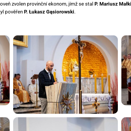
oveň zvolen provinční ekonom, jímž se stal
P. Mariusz Małk
byl pověřen
P. Łukasz Gąsiorowski
.