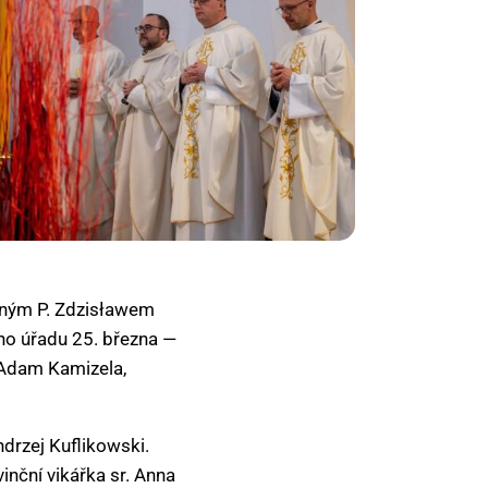
veným P. Zdzisławem
ho úřadu 25. března —
. Adam Kamizela,
ndrzej Kuflikowski.
inční vikářka sr. Anna