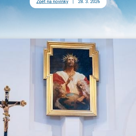
Zpět na novinky
+420 733 741 850
|
28. 3. 2026
predstaveny@pallotini.cz