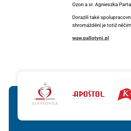
Ozon a sr. Agnieszka Parta
Dorazili také spolupracovní
shromáždění je totiž něčím
waw.pallotyni.pl