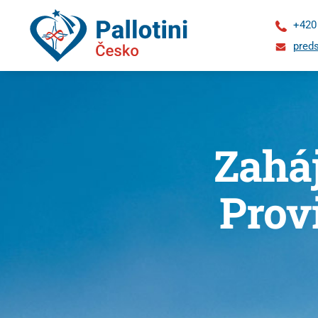
+420
preds
Zahá
Prov
O
nás