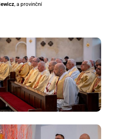
iewicz
, a provinční