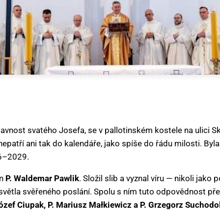
slavnost svatého Josefa, se v pallotinském kostele na ulici
nepatří ani tak do kalendáře, jako spíše do řádu milosti. Byl
26–2029.
en
P. Waldemar Pawlik
. Složil slib a vyznal víru — nikoli jako
y i světla svěřeného poslání. Spolu s ním tuto odpovědnost pře
Józef Ciupak, P. Mariusz Małkiewicz a P. Grzegorz Suchodo