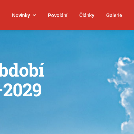
Novinky
Povolání
Články
Galerie
bdobí
–2029
Galerie