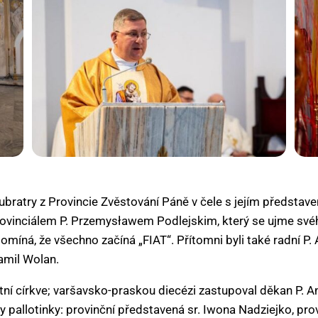
ubratry z Provincie Zvěstování Páně v čele s jejím předsta
vinciálem P. Przemysławem Podlejskim, který se ujme své
pomíná, že všechno začíná „FIAT“. Přítomni byli také radní P
amil Wolan.
tní církve; varšavsko-praskou diecézi zastupoval děkan P. A
 pallotinky: provinční představená sr. Iwona Nadziejko, prov