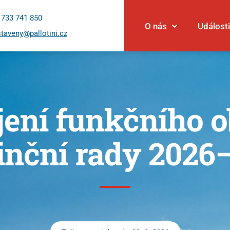
 733 741 850
O nás
Události
taveny@pallotini.cz
jení funkčního o
inční rady 2026
Události
Novinky
Povolání
Články