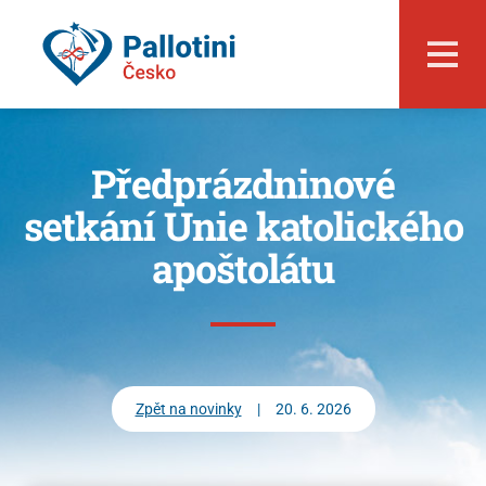
Předprázdninové
setkání Unie katolického
apoštolátu
O nás
Zpět na novinky
|
20. 6. 2026
Události