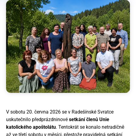
Novinky
Povolání
Články
Galerie
+420 733 741 850
V sobotu 20. června 2026 se v Radešínské Svratce
predstaveny@pallotini.cz
uskutečnilo předprázdninové
setkání členů Unie
katolického apoštolátu
. Tentokrát se konalo netradičně
až ve třetí sobotu v měsíci, přestože pravidelná setkání