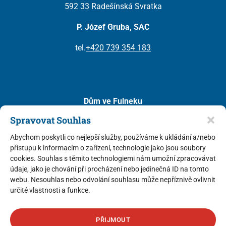
592 33 Radešínská Svratka
P. Józef Gruba, SAC
tel.
+420 739 354 183
Dům ve Fulneku
(diecéze ostravsko – opavská)
Spravovat Souhlas
Kostelní 111
Abychom poskytli co nejlepší služby, používáme k ukládání a/nebo
742 45 Fulnek
přístupu k informacím o zařízení, technologie jako jsou soubory
cookies. Souhlas s těmito technologiemi nám umožní zpracovávat
P. Mariusz Leszko, SAC
(představený v ČR)
údaje, jako je chování při procházení nebo jedinečná ID na tomto
P. Tomasz Kazański, SAC
webu. Nesouhlas nebo odvolání souhlasu může nepříznivě ovlivnit
určité vlastnosti a funkce.
tel.
+420 733 741 850
PŘIJMOUT