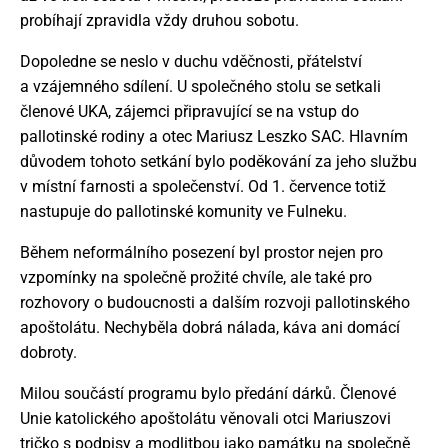
probíhají zpravidla vždy druhou sobotu.
Dopoledne se neslo v duchu vděčnosti, přátelství
a vzájemného sdílení. U společného stolu se setkali
členové UKA, zájemci připravující se na vstup do
pallotinské rodiny a otec Mariusz Leszko SAC. Hlavním
důvodem tohoto setkání bylo poděkování za jeho službu
v místní farnosti a společenství. Od 1. července totiž
nastupuje do pallotinské komunity ve Fulneku.
Během neformálního posezení byl prostor nejen pro
vzpomínky na společně prožité chvíle, ale také pro
rozhovory o budoucnosti a dalším rozvoji pallotinského
apoštolátu. Nechyběla dobrá nálada, káva ani domácí
dobroty.
Milou součástí programu bylo předání dárků. Členové
Unie katolického apoštolátu věnovali otci Mariuszovi
tričko s podpisy a modlitbou jako památku na společně