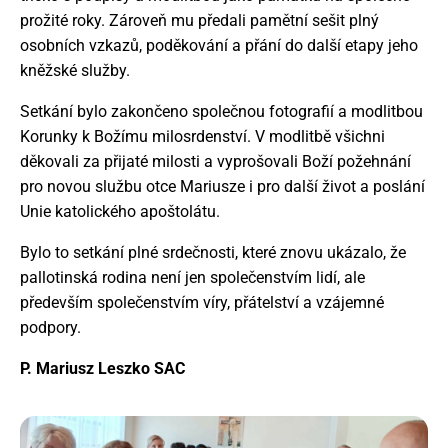
prožité roky. Zároveň mu předali pamětní sešit plný
osobních vzkazů, poděkování a přání do další etapy jeho
kněžské služby.
Setkání bylo zakončeno společnou fotografií a modlitbou
Korunky k Božímu milosrdenství. V modlitbě všichni
děkovali za přijaté milosti a vyprošovali Boží požehnání
pro novou službu otce Mariusze i pro další život a poslání
Unie katolického apoštolátu.
Bylo to setkání plné srdečnosti, které znovu ukázalo, že
pallotinská rodina není jen společenstvím lidí, ale
především společenstvím víry, přátelství a vzájemné
podpory.
P. Mariusz Leszko SAC