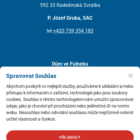
592 33 Radešínská Svratka
P. Józef Gruba, SAC
tel.
+420 739 354 183
Dům ve Fulneku
(diecéze ostravsko – opavská)
Spravovat Souhlas
Kostelní 111
Abychom poskytli co nejlepší služby, používáme k ukládání a/nebo
742 45 Fulnek
přístupu k informacím o zařízení, technologie jako jsou soubory
cookies. Souhlas s těmito technologiemi nám umožní zpracovávat
P. Mariusz Leszko, SAC
(představený v ČR)
údaje, jako je chování při procházení nebo jedinečná ID na tomto
P. Tomasz Kazański, SAC
webu. Nesouhlas nebo odvolání souhlasu může nepříznivě ovlivnit
určité vlastnosti a funkce.
tel.
+420 733 741 850
PŘIJMOUT