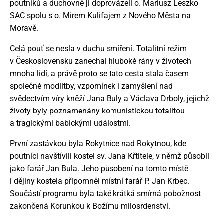
poutníků a duchovně ji doprovázeli o. Mariusz Leszko
SAC spolu s o. Mirem Kulifajem z Nového Města na
Moravě.
Celá pouť se nesla v duchu smíření. Totalitní režim
v Československu zanechal hluboké rány v životech
mnoha lidí, a právě proto se tato cesta stala časem
společné modlitby, vzpomínek i zamyšlení nad
svědectvím víry kněží Jana Buly a Václava Drboly, jejichž
životy byly poznamenány komunistickou totalitou
a tragickými babickými událostmi.
První zastávkou byla Rokytnice nad Rokytnou, kde
poutníci navštívili kostel sv. Jana Křtitele, v němž působil
jako farář Jan Bula. Jeho působení na tomto místě
i dějiny kostela připomněl místní farář P. Jan Krbec.
Součástí programu byla také krátká smírná pobožnost
zakončená Korunkou k Božímu milosrdenství.