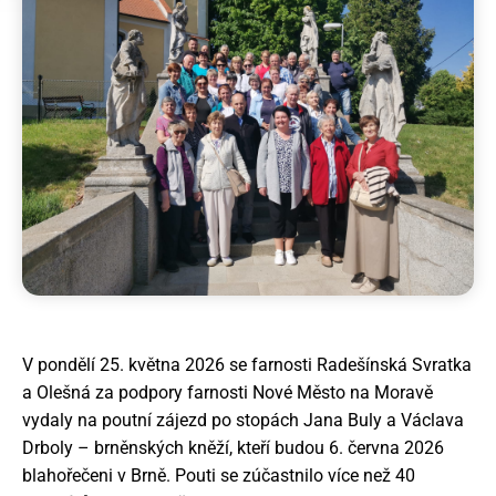
Novinky
Povolání
Články
Galerie
+420 733 741 850
V pondělí 25. května 2026 se farnosti Radešínská Svratka
a Olešná za podpory farnosti Nové Město na Moravě
predstaveny@pallotini.cz
vydaly na poutní zájezd po stopách Jana Buly a Václava
Drboly – brněnských kněží, kteří budou 6. června 2026
blahořečeni v Brně. Pouti se zúčastnilo více než 40