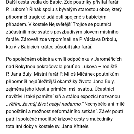
Další cesta vedla do Babic. Zde poutníky přivítal farář
P. Lubomír Řihák spolu s bývalým starostou obce, který
připomněl tragické události spojené s babickým
případem. V kostele Nejsvětější Trojice se poutníci
zúčastnili mše svaté s povzbudivým slovem místního
faráře. Zároveň zde vzpomínali na P. Václava Drbolu,
který v Babicích krátce působil jako farář.
Po společném obědě a chvíli odpočinku v Jaroměřicích
nad Rokytnou pokračovala pouť do Lukova – rodiště
P. Jana Buly. Místní farář P. Miloš Mičánek poutníkům
připomněl nejdůležitější okamžiky života Jana Buly,
zejména jeho křest a primiční mši svatou. Účastníci
navštívili také pamětní síň a stálou expozici nazvanou
„Věřím, že můj život nebyl nadarmo.“
Nechybělo ani milé
pohoštění a možnost neformálního setkání. Závěr pouti
patřil společné modlitbě křížové cesty s mučedníky
totalitní doby v kostele sv. Jana Křtitele.