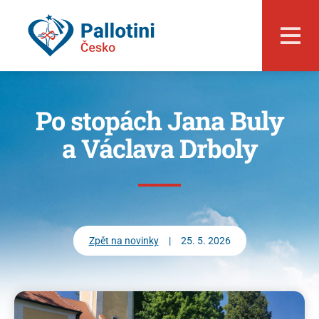
Po stopách Jana Buly
a Václava Drboly
O nás
Zpět na novinky
|
25. 5. 2026
Události