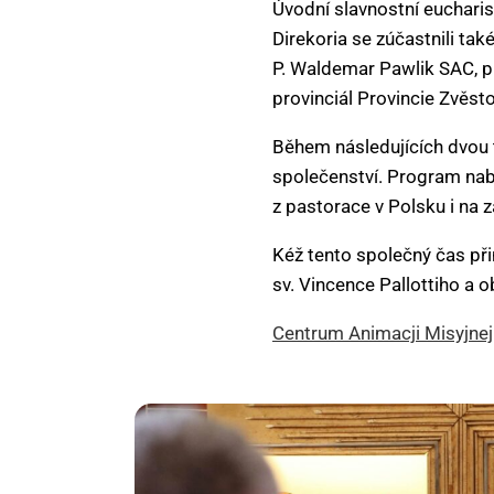
Úvodní slavnostní eucharis
Direkoria se zúčastnili ta
P. Waldemar Pawlik SAC, pr
provinciál Provincie Zvěst
Během následujících dvou t
společenství. Program nabí
z pastorace v Polsku i na z
Kéž tento společný čas př
sv. Vincence Pallottiho a ob
Centrum Animacji Misyjnej