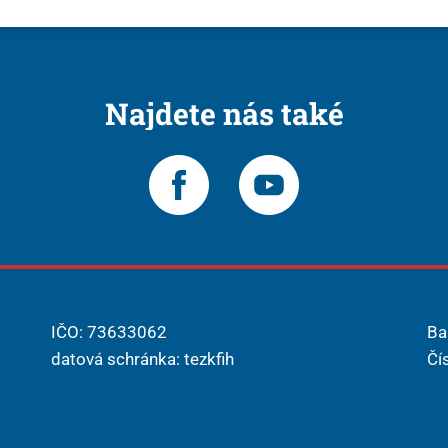
Najdete nás také
IČO: 73633062
Ba
datová schránka: tezkfih
Čí