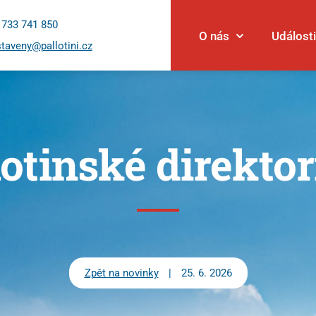
 733 741 850
O nás
Události
taveny@pallotini.cz
lotinské direkto
Události
Novinky
Povolání
Články
Zpět na novinky
|
25. 6. 2026