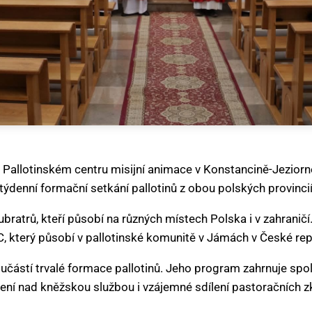
v Pallotinském centru misijní animace v Konstancině-Jezior
týdenní formační setkání pallotinů z obou polských provincií
bratrů, kteří působí na různých místech Polska i v zahraničí
, který působí v pallotinské komunitě v Jámách v České rep
oučástí trvalé formace pallotinů. Jeho program zahrnuje sp
ení nad kněžskou službou i vzájemné sdílení pastoračních z