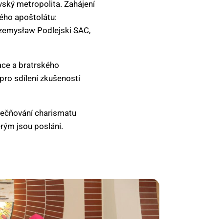
vský metropolita. Zahájení
kého apoštolátu:
Przemysław Podlejski SAC,
ace a bratrského
pro sdílení zkušeností
utečňování charismatu
terým jsou posláni.