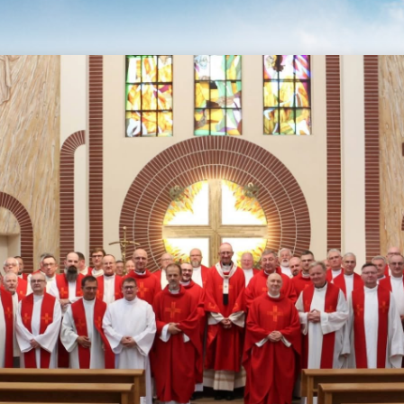
+420 733 741 850
predstaveny@pallotini.cz