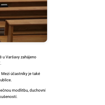
ně u Varšavy zahájeno
.
. Mezi účastníky je také
ublice.
olečnou modlitbu, duchovní
kušeností.