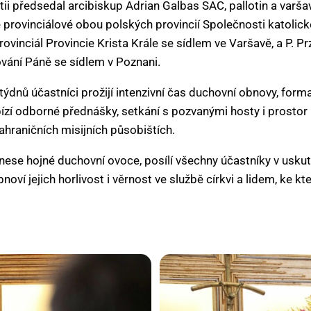
tii předsedal arcibiskup Adrian Galbas SAC, pallotin a varša
ké provinciálové obou polských provincií Společnosti katolic
ovinciál Provincie Krista Krále se sídlem ve Varšavě, a P. 
ování Páně se sídlem v Poznani.
ýdnů účastníci prožijí intenzivní čas duchovní obnovy, form
zí odborné přednášky, setkání s pozvanými hosty i prostor 
ahraničních misijních působištích.
inese hojné duchovní ovoce, posílí všechny účastníky v usk
noví jejich horlivost i věrnost ve službě církvi a lidem, ke k