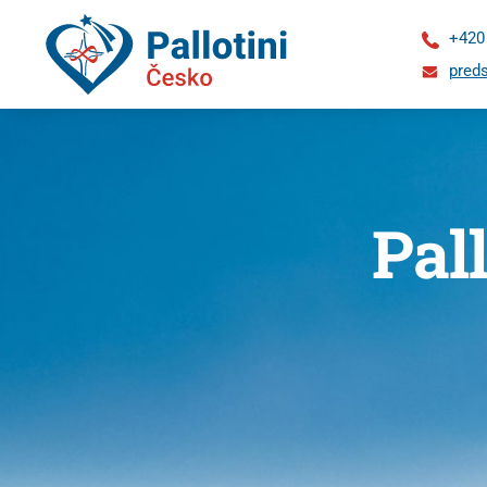
+420
preds
Pal
O
nás