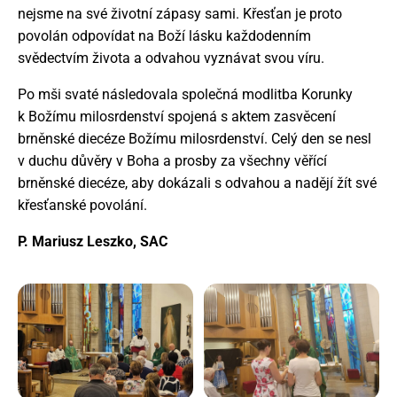
nejsme na své životní zápasy sami. Křesťan je proto
povolán odpovídat na Boží lásku každodenním
svědectvím života a odvahou vyznávat svou víru.
Po mši svaté následovala společná modlitba Korunky
k Božímu milosrdenství spojená s aktem zasvěcení
brněnské diecéze Božímu milosrdenství. Celý den se nesl
v duchu důvěry v Boha a prosby za všechny věřící
brněnské diecéze, aby dokázali s odvahou a nadějí žít své
křesťanské povolání.
P. Mariusz Leszko, SAC