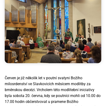
Novinky
Povolání
Články
Galerie
+420 733 741 850
Červen je již několik let v poutní svatyni Božího
milosrdenství ve Slavkovicích měsícem modlitby za
predstaveny@pallotini.cz
brněnskou diecézi. Vrcholem této modlitební iniciativy
byla sobota 20. června, kdy se poutníci mohli od 10.00 do
17.00 hodin občerstvovat u pramene Božího