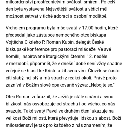
milosrdenství prostřednictvím svátosti smíření. Po celý
den byla vystavena Nejsvětější svátost a věřící měli
možnost setrvat v tiché adoraci a osobní modlitbě.
Vrcholem programu byla mše svatá v 17.00 hodin, které
předsedal jako zástupce nemocného otce biskupa
Vojtěcha Cikrleho P. Roman Kubín, delegát České
biskupské konference pro pastoraci mládeže. Ve své
homilii, inspirované liturgickými čteními 12. neděle
v mezidobí, připomněl, že v dnešní době není vždy snadné
veřejně se hlásit ke Kristu a žít svou víru. Člověk se často
cítí slabý, nejistý a má strach z reakcí okolí. Právě proto
zaznívá v Božím slově opakovaně výzva: „Nebojte se.“
Otec Roman zdůraznil, že Ježíš je stále s námi a svou
blízkostí nás osvobozuje od strachu i od všeho, co nás
svazuje. Také svatý Pavel ve druhém čtení ukazuje na
velikost Boží milosti, která převyšuje lidskou slabost. Boží
milosrdenství je tak pro každého z nás znamením, že