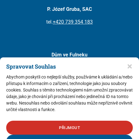
P. Józef Gruba, SAC
tel.
+420 739 354 183
Dům ve Fulneku
(diecéze ostravsko – opavská)
Spravovat Souhlas
Kostelní 111
Abychom poskytli co nejlepší služby, používáme k ukládání a/nebo
742 45 Fulnek
přístupu k informacím o zařízení, technologie jako jsou soubory
cookies. Souhlas s těmito technologiemi nám umožní zpracovávat
P. Mariusz Leszko, SAC
(představený v ČR)
údaje, jako je chování při procházení nebo jedinečná ID na tomto
P. Tomasz Kazański, SAC
webu. Nesouhlas nebo odvolání souhlasu může nepříznivě ovlivnit
určité vlastnosti a funkce.
tel.
+420 733 741 850
PŘIJMOUT
© 2026 Pallotini. Všechna práva vyhrazena.
Zásady cookies
,