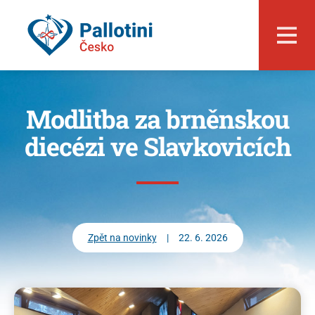
Modlitba za brněnskou
diecézi ve Slavkovicích
O nás
Zpět na novinky
|
22. 6. 2026
Události