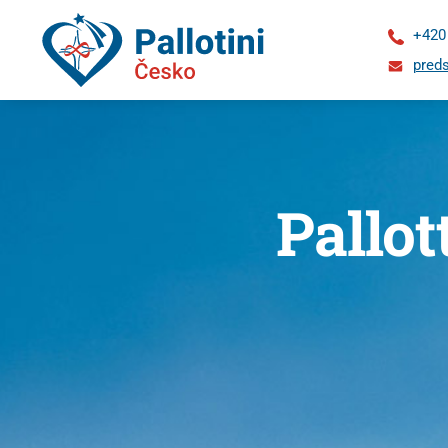
+420
preds
Pallot
O
nás