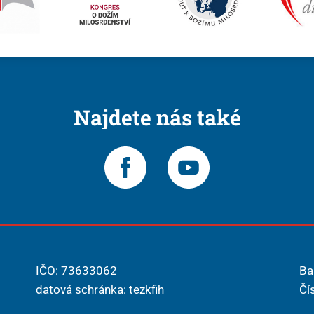
Najdete nás také
IČO: 73633062
Ba
datová schránka: tezkfih
Čí