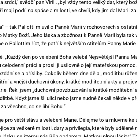
a srdci,“ svědčí pan Virili, „byl vždy tento veliký dar, který bo
eří mají podíl na spáse a milosti, ve chvíli, kdy jim dal Marii z
“ – tak Pallotti mluvil o Panně Marii v rozhovorech s ostatn
ko Matky Boží. Jeho láska a zbožnost k Panně Marii byla tak 
 Pallottim říct, že patří k největším ctitelům Panny Marie.
ě: „Každý den po velebení Boha velebil Nejsvětější Pannu Mari
celodenní práci a prosil ji usilovně o její mateřskou pomoc.
zdání se a přísliby. Cokoliv během dne dělal, modlitbu růžen
třní a vnější duchovní úkony, krátké modlitební akty a projevy
Marie. Řekl jsem „duchovní povzbuzování a krátké modlitební a
litbě. Když jsme šli ulicí nebo jsme nudně čekali někde v př
za všechno, co se líbí Bohu!“
je pro větší slávu a velebení Marie. Dělejme to a mluvme ke
ice za veškeré milosti, dary a privilegia, které byly udělené
lásku, se kterou nás Bůh obdaroval Matkou plnou lásky.“ T