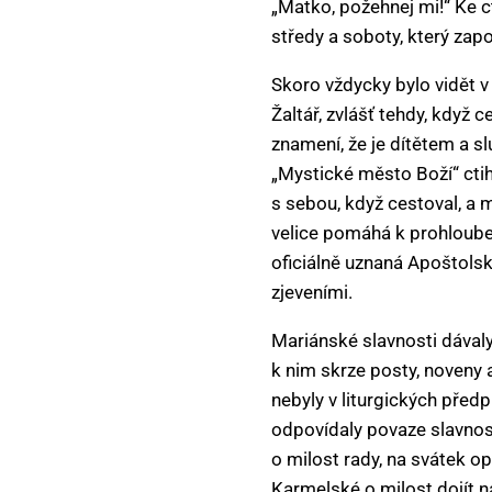
„Matko, požehnej mi!“ Ke c
středy a soboty, který zapo
Skoro vždycky bylo vidět v
Žaltář, zvlášť tehdy, když 
znamení, že je dítětem a s
„Mystické město Boží“ ctiho
s sebou, když cestoval, a 
velice pomáhá k prohlouben
oficiálně uznaná Apoštolsk
zjeveními.
Mariánské slavnosti dávaly
k nim skrze posty, noveny 
nebyly v liturgických před
odpovídaly povaze slavnost
o milost rady, na svátek o
Karmelské o milost dojít n