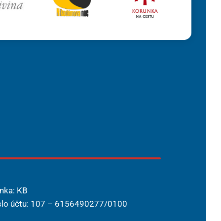
nka: KB
slo účtu: 107 – 6156490277/0100