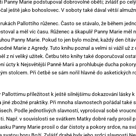
ti Panny Marie podstupoval dobrovolné oběti; zvlášť po celý 
čal ještě jako bohoslovec. V soboty také dával větší almužny
 rukách Pallottiho růženec. Často se stávalo, že během jedn
cestoval a měl víc času. Růženec a škapulíř Panny Marie měl n
luhou Panny Marie. Pokud to jen bylo možné, každý den čítáva
dné Marie z Agredy. Tuto knihu poznal a velmi si vážil už z 
měl z ní veliký užitek. Četbu této knihy také doporučoval ost
í úcty k Nejsvětější Panně Marii a prohlubuje ducha pokory, 
ým stolcem. Při četbě se sám nořil hlavně do asketických r
 Pallottimu příležitost k ještě silnějšímu dokazování lásky k
a jiné zbožné praktiky. Při mnoha slavnostech pořádal také sl
pisech. Podle jednotlivých slavností, vyprošoval sobě vroucn
i. Např. v souvislosti se svátkem Matky dobré rady prosil p
pasku Panny Marie prosil o dar čistoty a pokory srdce, na s
a svatou horu Boží. Zvlášť drahé byly jeho srdci slavnosti 