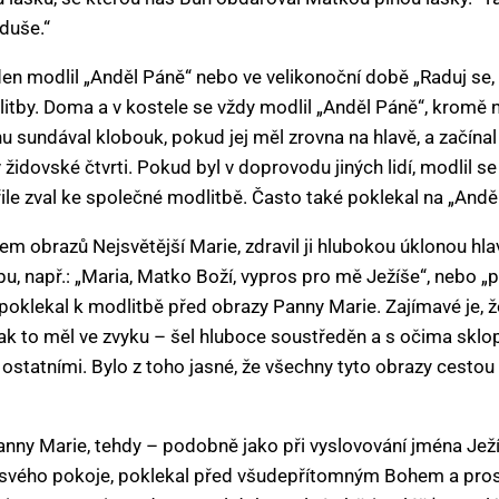
 duše.“
za den modlil „Anděl Páně“ nebo ve velikonoční době „Raduj s
itby. Doma a v kostele se vždy modlil „Anděl Páně“, kromě ne
u sundával klobouk, pokud jej měl zrovna na hlavě, a začínal
idovské čtvrti. Pokud byl v doprovodu jiných lidí, modlil se
ile zval ke společné modlitbě. Často také poklekal na „And
lem obrazů Nejsvětější Marie, zdravil ji hlubokou úklonou hl
bu, např.: „Maria, Matko Boží, vypros pro mě Ježíše“, nebo „
 poklekal k modlitbě před obrazy Panny Marie. Zajímavé je, ž
 jak to měl ve zvyku – šel hluboce soustředěn a s očima sk
tatními. Bylo z toho jasné, že všechny tyto obrazy cestou z
nny Marie, tehdy – podobně jako při vyslovování jména Ježí
 svého pokoje, poklekal před všudepřítomným Bohem a prosi