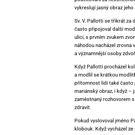
vykreslují jasný obraz jeho
Sv. V. Pallotti se třikrát 
často připojoval další modl
ulicí, s prvním zvukem zvon
náhodou nacházel zrovna v ž
a významnější osoby zdvoř
Když Pallotti procházel ko
a modlil se krátkou modlit
přítomnost lidí také často
mariánský obraz, i když –
zaměstnaný rozhovorem s os
zdravit.
Pokud vyslovoval jméno Pa
klobouk. Když vycházel ze