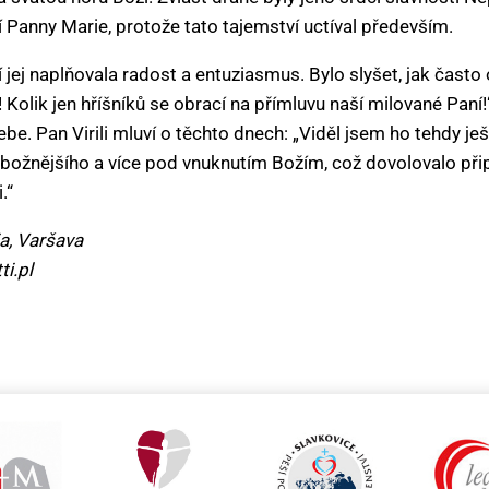
Panny Marie, protože tato tajemství uctíval především.
ej naplňovala radost a entuziasmus. Bylo slyšet, jak často o
! Kolik jen hříšníků se obrací na přímluvu naší milované Paní
ebe. Pan Virili mluví o těchto dnech: „Viděl jsem ho tehdy je
, zbožnějšího a více pod vnuknutím Božím, což dovolovalo při
.“
a, Varšava
ti.pl