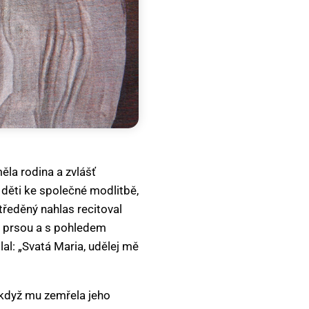
měla rodina a zvlášť
 děti ke společné modlitbě,
tředěný nahlas recitoval
do prsou a s pohledem
al: „Svatá Maria, udělej mě
, když mu zemřela jeho