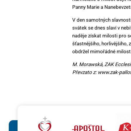
Panny Marie a Nanebevzetí 
V den samotných slavností j
svátek se dnes slaví v nebi
naděje získat milosti pro s
šťastnějšího, horlivějšího
obdržel mimořádné milosti
M. Morawská, ZAK Ecclesi
Převzato z: www.zak-pallot