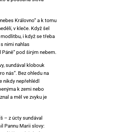
e, nebes Královno“ a k tomu
dělí, v kleče. Když šel
 modlitbu, i když se třeba
 s nimi nahlas
ěl Páně“ pod širým nebem.
avy, sundával klobouk
pro nás“. Bez ohledu na
e nikdy nepřehlédl
lopenýma k zemi nebo
nal a měl ve zvyku je
š – z úcty sundával
l Pannu Marii slovy: