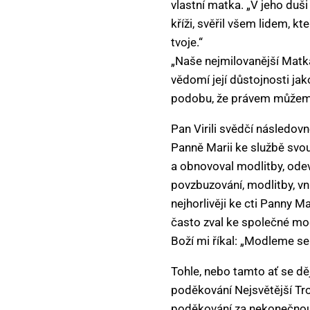
vlastní matka. „V jeho duši 
kříži, svěřil všem lidem, kt
tvoje.“
„Naše nejmilovanější Matka
vědomí její důstojnosti ja
podobu, že právem můžeme o
Pan Virili svědčí následovn
Panně Marii ke službě svou 
a obnovoval modlitby, odev
povzbuzování, modlitby, vni
nejhorlivěji ke cti Panny 
často zval ke společné mod
Boží mi říkal: „Modleme se 
Tohle, nebo tamto ať se dě
poděkování Nejsvětější Troj
poděkování za nekonečnou 