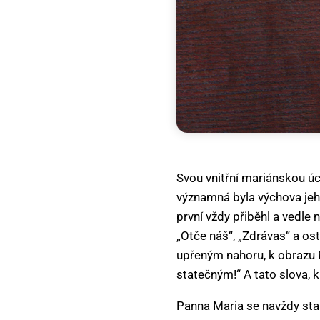
Svou vnitřní mariánskou úctu
významná byla výchova jeho
první vždy přiběhl a vedle
„Otče náš“, „Zdrávas“ a ost
upřeným nahoru, k obrazu M
statečným!“ A tato slova, 
Panna Maria se navždy stal