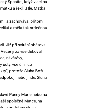
žský Spasitel, když visel na
a matku a řekl: „Hle, Matka
ími, a zachovával přitom
veliká a měla tak srdečnou
i. Již při svítání obětoval
 Večer jí za vše děkoval
ce, návštěvy,
 úcty, vše činil co
kty“, protože Sluha Boží
edpokoji nebo jinde, Sluha
 slávě Panny Marie nebo na
 naší společné Matce, na
ato a podobná slova