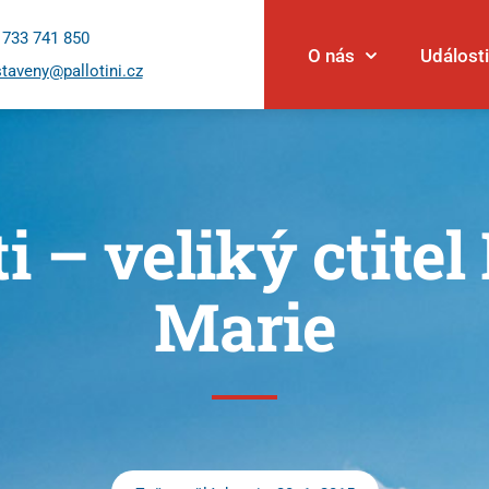
 733 741 850
O nás
Události
taveny@pallotini.cz
ti – veliký ctite
Marie
Události
Novinky
Povolání
Články