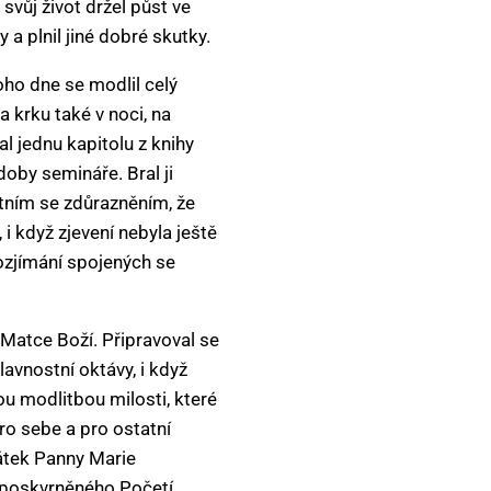
svůj život držel půst ve
 a plnil jiné dobré skutky.
oho dne se modlil celý
a krku také v noci, na
l jednu kapitolu z knihy
doby semináře. Bral ji
atním se zdůrazněním, že
i když zjevení nebyla ještě
ozjímání spojených se
 Matce Boží. Připravoval se
avnostní oktávy, i když
ou modlitbou milosti, které
ro sebe a pro ostatní
vátek Panny Marie
Neposkvrněného Početí