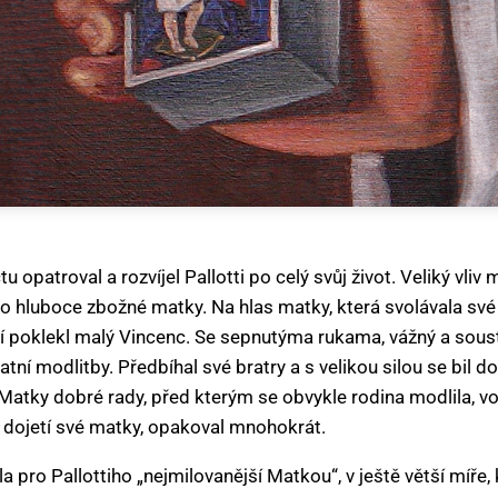
 opatroval a rozvíjel Pallotti po celý svůj život. Veliký vliv 
 hluboce zbožné matky. Na hlas matky, která svolávala své
 ní poklekl malý Vincenc. Se sepnutýma rukama, vážný a sous
atní modlitby. Předbíhal své bratry a s velikou silou se bil 
atky dobré rady, před kterým se obvykle rodina modlila, vol
k dojetí své matky, opakoval mnohokrát.
a pro Pallottiho „nejmilovanější Matkou“, v ještě větší míře