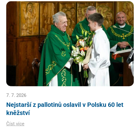
7. 7. 2026
Nejstarší z pallotinů oslavil v Polsku 60 let
kněžství
Číst více