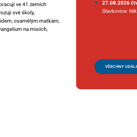
27.08.2026 čt
 pracují ve 41 zemích
Slavkovice: N
ozují své školy,
m lidem, osamělým matkám,
vangelium na misiích,
VŠECHNY UDÁL