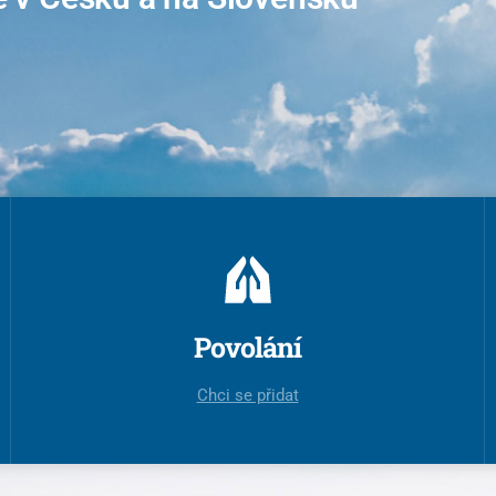
+420 733 741 850
predstaveny@pallotini.cz
Povolání
Chci se přidat