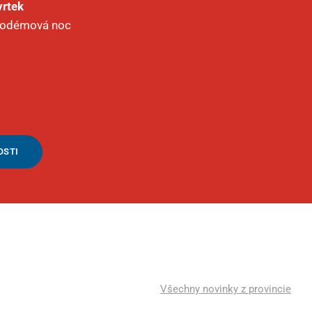
vrtek
ikodémová noc
OSTI
Všechny novinky z provincie