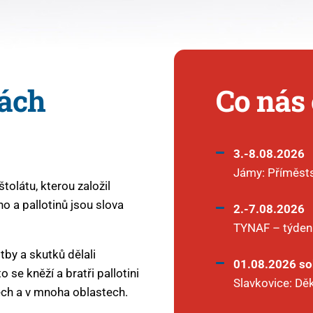
kách
Co nás
3.-8.08.2026
Jámy: Příměsts
tolátu, kterou založil
ho a pallotinů jsou slova
2.-7.08.2026
TYNAF – týden 
tby a skutků dělali
01.08.2026 so
 se kněží a bratři pallotini
Slavkovice: Dě
tech a v mnoha oblastech.