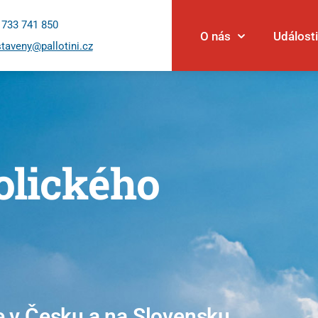
 733 741 850
O nás
Události
taveny@pallotini.cz
olického
Události
Novinky
Povolání
Články
je v Česku a na Slovensku