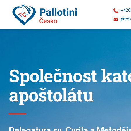
+420
preds
Společnost kat
apoštolátu
O
nás
Delegatura sv. Cyrila a Metodě