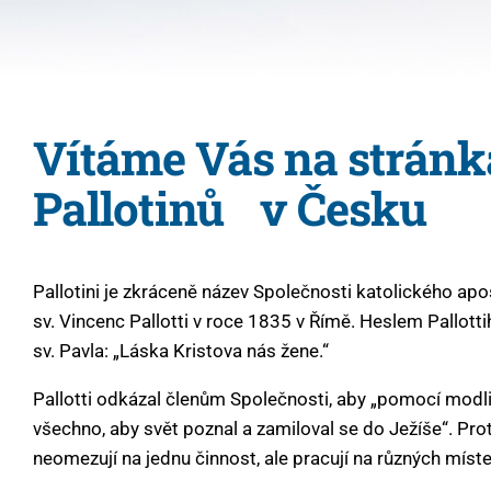
Vítáme Vás na strán
Pallotinů v Česku
Pallotini je zkráceně název Společnosti katolického apoš
sv. Vincenc Pallotti v roce 1835 v Římě. Heslem Pallotti
sv. Pavla: „Láska Kristova nás žene.“
Pallotti odkázal členům Společnosti, aby „pomocí modli
všechno, aby svět poznal a zamiloval se do Ježíše“. Proto
neomezují na jednu činnost, ale pracují na různých mís