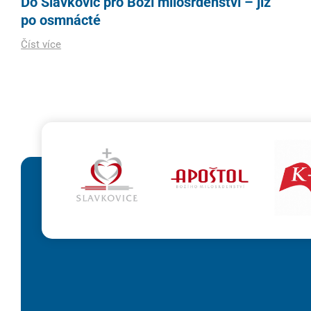
Do Slavkovic pro Boží milosrdenství – již
po osmnácté
Číst více