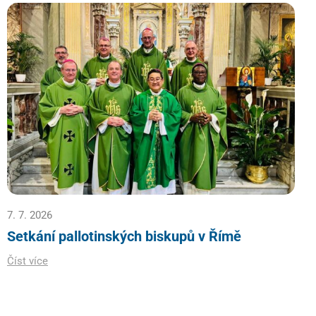
7. 7. 2026
Setkání pallotinských biskupů v Římě
Číst více