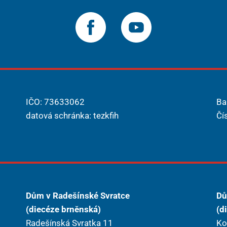
IČO: 73633062
Ba
datová schránka: tezkfih
Čí
Dům v Radešínské Svratce
Dů
(diecéze brněnská)
(d
Radešínská Svratka 11
Ko