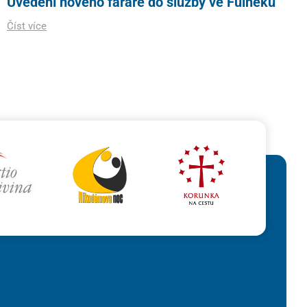
Uvedení nového faráře do služby ve Fulneku
Číst více