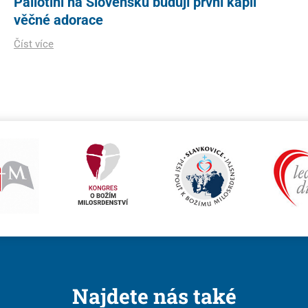
Pallotini na Slovensku budují první kapli
věčné adorace
Číst více
Najdete nás také